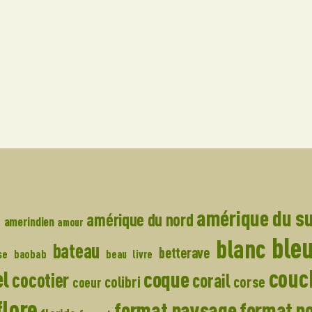
amérique du s
e
amérique du nord
amerindien
amour
ble
blanc
bateau
betterave
se
baobab
beau livre
couch
el
coque
cocotier
corail
colibri
corse
coeur
flore
format paysage
format po