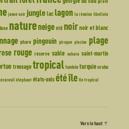
georgie du sud
girafe
ne
lagon
jungle
lac
jaune noir
la réunion
libellule
nature
noir
neige
noir et blanc
nid
duse
plage
onnage
pingouin
phare
pirogue
piscine
rouge
rose
sable
saint-martin
réserve
sahara
tropical
ortue
turquie
tressage
tunisie
urubu
île
été
états-unis
écureuil
éléphant
île tropical
Vers le haut
↑