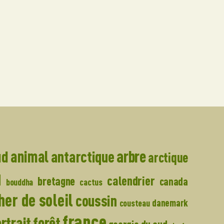
arbre
ud
animal
antarctique
arctique
u
calendrier
bretagne
canada
bouddha
cactus
er de soleil
coussin
danemark
cousteau
france
forêt
rtrait