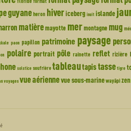
floride
format
jau
hiver
pe
guyane
islande
iceberg
heron
inuit
mer
matière
mug
marron
mayotte
montagne
mé
paysage
pers
patrimoine
papillon
kkale
paon
polaire
pôle
reflet
portrait
rizière
rainette
son
tableau
tasse
phone
tapis
t
soufrière
solstice
tigre
vue aérienne
vue sous-marine
zen
wayãpi
an
voyages
té