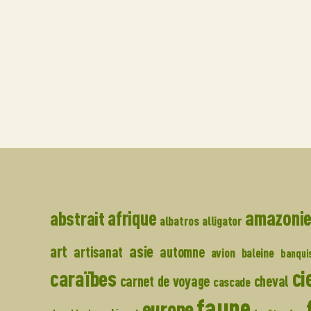
amazoni
abstrait
afrique
albatros
alligator
asie
art
artisanat
automne
avion
baleine
banqui
ci
caraïbes
carnet de voyage
cheval
cascade
faune
europe