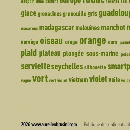
désert
dauphin
dune
fenêtre
feu
guadelou
glace
gris
grenouille
grenadines
madagascar
manchot
malouines
macareux
orange
oiseau
norvège
orage
ours
pamu
plaid
plateau
plongée sous-marine
pois
serviette
smart
seychelles
silhouette
vert
violet
vietnam
voile
vague
vert violet
volc
2026
www.aurelienbrusini.com
Politique de confidentiali