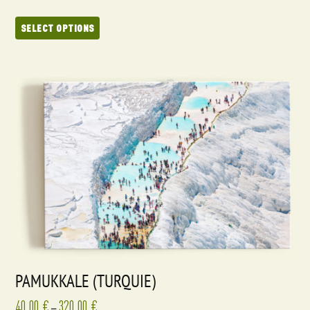
SELECT OPTIONS
PAMUKKALE (TURQUIE)
40,00
€
320,00
€
–