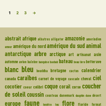
1
2
3
→
amazonie
abstrait
afrique
albatros
alligator
amerindien
amérique du sud
animal
amérique du nord
amour
arbre
antarctique
arctique
art
asie
artisanat
bateau
automne
betterave
avion
baleine
banquise
baobab
beau livre
bleu
blanc
calendrier
bretagne
bouddha
cactus
caraïbes
ciel
canada
carnet de voyage
cheval
cascade
coucher
coque
cocotier
corail
colibri
corse
coeur
de soleil
coussin
danemark
cousteau
désert
dauphin
dune
faune
flore
europe
floride
format
fenêtre
feu