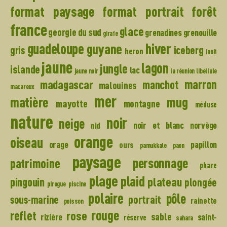
format paysage
format portrait
forêt
france
glace
georgie du sud
grenadines
grenouille
girafe
hiver
guadeloupe
guyane
gris
iceberg
heron
inuit
jaune
lagon
jungle
islande
lac
jaune noir
la réunion
libellule
madagascar
marron
manchot
malouines
macareux
mer
mug
matière
mayotte
montagne
méduse
nature
noir
neige
noir et blanc
norvège
nid
orange
oiseau
orage
papillon
ours
pamukkale
paon
paysage
personnage
patrimoine
phare
plage
plaid
plateau
pingouin
plongée
pirogue
piscine
polaire
pôle
portrait
sous-marine
rainette
poisson
rouge
reflet
rose
sable
rizière
saint-
réserve
sahara