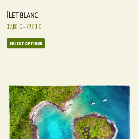
ÎLET BLANC
39,00
€
79,00
€
–
SELECT OPTIONS