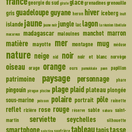
france
glace
georgie du sud
grenadines
grenouille
girafe
hiver
guadeloupe
guyane
gris
iceberg
heron
inuit
jaune
lagon
jungle
islande
lac
jaune noir
la réunion
libellule
madagascar
marron
manchot
malouines
macareux
mer
mug
matière
mayotte
montagne
méduse
nature
noir
neige
noir et blanc
norvège
nid
orange
oiseau
orage
papillon
ours
pamukkale
paon
paysage
personnage
patrimoine
phare
plage
plaid
plateau
pingouin
plongée
pirogue
piscine
polaire
pôle
portrait
sous-marine
rainette
poisson
rouge
reflet
rose
sable
rizière
saint-
réserve
sahara
serviette
seychelles
martin
silhouette
tableau
tasse
smartphone
tapis
soufrière
solstice