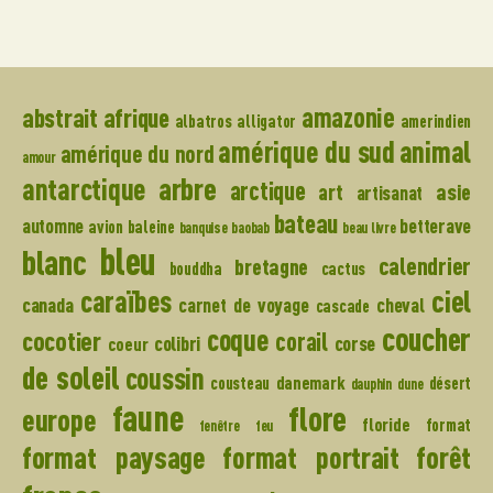
amazonie
abstrait
afrique
albatros
alligator
amerindien
amérique du sud
animal
amérique du nord
amour
arbre
antarctique
arctique
art
asie
artisanat
bateau
automne
betterave
avion
baleine
banquise
baobab
beau livre
bleu
blanc
calendrier
bretagne
bouddha
cactus
caraïbes
ciel
canada
carnet de voyage
cheval
cascade
coucher
coque
cocotier
corail
colibri
corse
coeur
de soleil
coussin
danemark
cousteau
désert
dauphin
dune
faune
flore
europe
floride
format
fenêtre
feu
format paysage
format portrait
forêt