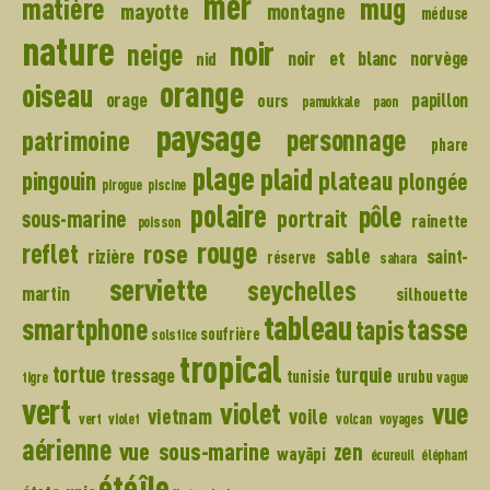
mer
mug
matière
mayotte
montagne
méduse
nature
noir
neige
noir et blanc
norvège
nid
orange
oiseau
orage
papillon
ours
pamukkale
paon
paysage
personnage
patrimoine
phare
plage
plaid
plateau
pingouin
plongée
pirogue
piscine
polaire
pôle
portrait
sous-marine
rainette
poisson
rouge
reflet
rose
sable
rizière
saint-
réserve
sahara
serviette
seychelles
martin
silhouette
tableau
tasse
smartphone
tapis
soufrière
solstice
tropical
tortue
turquie
tressage
tunisie
urubu
tigre
vague
vert
violet
vue
vietnam
voile
vert violet
volcan
voyages
aérienne
vue sous-marine
zen
wayãpi
écureuil
éléphant
île
été