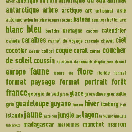
amérique du nord
amour
arbre
antarctique
arctique
art
asie
artisanat
bateau
automne
betterave
avion
baleine
banquise
baobab
beau livre
bleu
blanc
calendrier
bretagne
bouddha
cactus
caraïbes
ciel
canada
carnet de voyage
cheval
cascade
coucher
coque
cocotier
corail
colibri
corse
coeur
de soleil
coussin
danemark
cousteau
désert
dauphin
dune
faune
flore
europe
floride
format
fenêtre
feu
format paysage
format portrait
forêt
france
glace
georgie du sud
grenadines
grenouille
girafe
hiver
guadeloupe
guyane
gris
iceberg
heron
inuit
jaune
lagon
jungle
islande
lac
jaune noir
la réunion
libellule
madagascar
marron
manchot
malouines
macareux