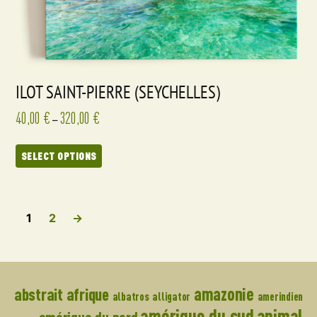
ILOT SAINT-PIERRE (SEYCHELLES)
40,00
€
320,00
€
–
SELECT OPTIONS
1
2
→
amazonie
abstrait
afrique
albatros
alligator
amerindien
amérique du sud
animal