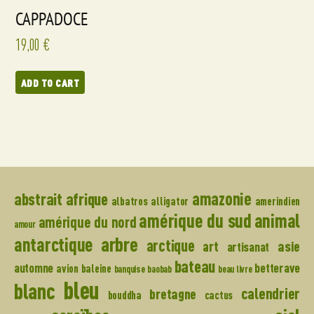
CAPPADOCE
19,00
€
ADD TO CART
amazonie
abstrait
afrique
albatros
alligator
amerindien
amérique du sud
animal
amérique du nord
amour
arbre
antarctique
arctique
art
asie
artisanat
bateau
automne
betterave
avion
baleine
banquise
baobab
beau livre
bleu
blanc
calendrier
bretagne
bouddha
cactus