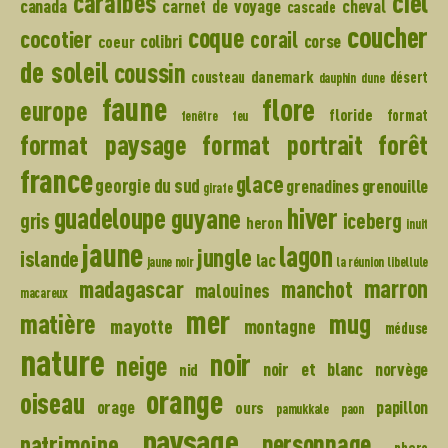
caraïbes
ciel
canada
carnet de voyage
cheval
cascade
coucher
coque
cocotier
corail
colibri
corse
coeur
de soleil
coussin
danemark
cousteau
désert
dauphin
dune
faune
flore
europe
floride
format
fenêtre
feu
format paysage
format portrait
forêt
france
glace
georgie du sud
grenadines
grenouille
girafe
hiver
guadeloupe
guyane
gris
iceberg
heron
inuit
jaune
lagon
jungle
islande
lac
jaune noir
la réunion
libellule
madagascar
marron
manchot
malouines
macareux
mer
mug
matière
mayotte
montagne
méduse
nature
noir
neige
noir et blanc
norvège
nid
orange
oiseau
orage
papillon
ours
pamukkale
paon
paysage
personnage
patrimoine
phare