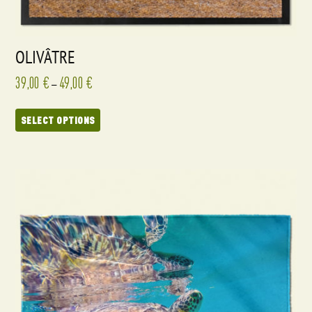
OLIVÂTRE
39,00
€
49,00
€
–
SELECT OPTIONS