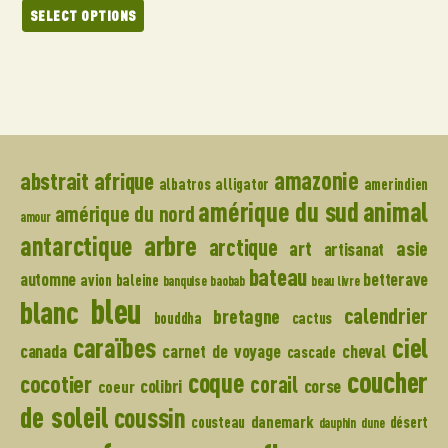
SELECT OPTIONS
amazonie
abstrait
afrique
albatros
alligator
amerindien
amérique du sud
animal
amérique du nord
amour
arbre
antarctique
arctique
art
asie
artisanat
bateau
automne
betterave
avion
baleine
banquise
baobab
beau livre
bleu
blanc
calendrier
bretagne
bouddha
cactus
caraïbes
ciel
canada
carnet de voyage
cheval
cascade
coucher
coque
cocotier
corail
colibri
corse
coeur
de soleil
coussin
danemark
cousteau
désert
dauphin
dune