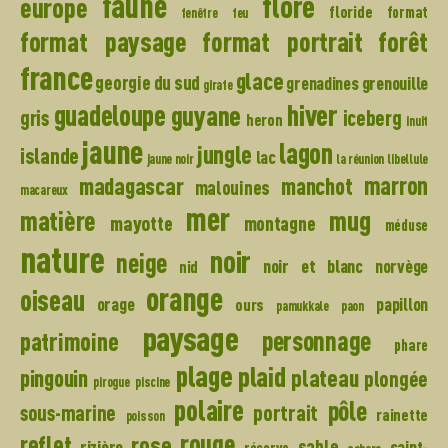
faune
flore
europe
floride
format
fenêtre
feu
format paysage
format portrait
forêt
france
glace
georgie du sud
grenadines
grenouille
girafe
hiver
guadeloupe
guyane
gris
iceberg
heron
inuit
jaune
lagon
jungle
islande
lac
jaune noir
la réunion
libellule
madagascar
marron
manchot
malouines
macareux
mer
mug
matière
mayotte
montagne
méduse
nature
noir
neige
noir et blanc
norvège
nid
orange
oiseau
orage
papillon
ours
pamukkale
paon
paysage
personnage
patrimoine
phare
plage
plaid
plateau
pingouin
plongée
pirogue
piscine
polaire
pôle
portrait
sous-marine
rainette
poisson
rouge
reflet
rose
sable
rizière
saint-