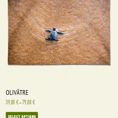
OLIVÂTRE
39,00
€
79,00
€
–
SELECT OPTIONS