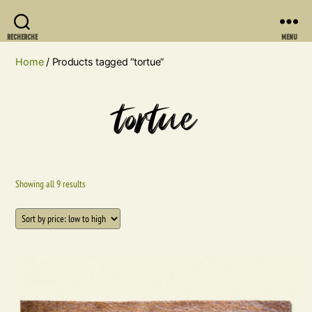
RECHERCHE
MENU
Home
/ Products tagged “tortue”
tortue
Showing all 9 results