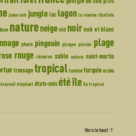
georgie du sud
girafe
ne
lagon
jungle
lac
jaune noir
la réunion
libellule
nature
noir
neige
noir et blanc
nid
duse
plage
onnage
pingouin
phare
pirogue
piscine
rouge
rose
sable
saint-martin
réserve
sahara
tropical
ortue
turquie
tressage
tunisie
urubu
île
été
états-unis
écureuil
éléphant
île tropical
Vers le haut
↑