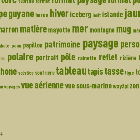
floride
format
jau
hiver
pe
guyane
islande
iceberg
heron
inuit
mer
matière
mug
marron
mayotte
montagne
mé
paysage
pers
patrimoine
papillon
kkale
paon
polaire
pôle
reflet
portrait
rizière
rainette
son
tableau
tasse
phone
tapis
t
soufrière
solstice
tigre
vue aérienne
vue sous-marine
zen
wayãpi
an
voyages
té