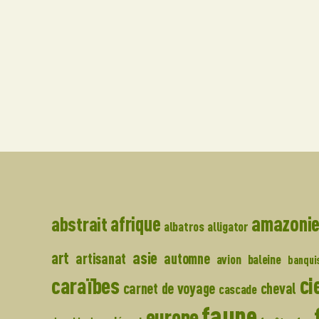
amazoni
abstrait
afrique
albatros
alligator
asie
art
artisanat
automne
avion
baleine
banqui
ci
caraïbes
carnet de voyage
cheval
cascade
faune
europe