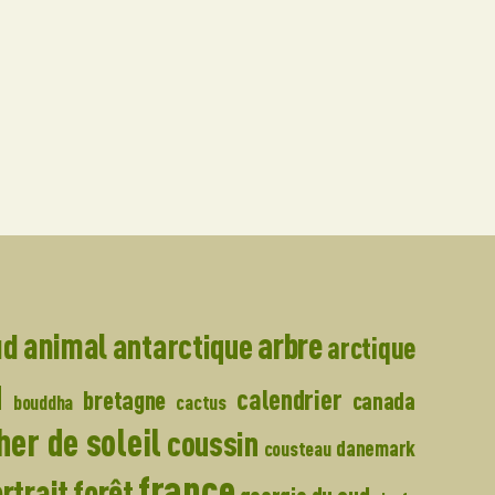
arbre
ud
animal
antarctique
arctique
u
calendrier
bretagne
canada
bouddha
cactus
er de soleil
coussin
danemark
cousteau
france
forêt
rtrait