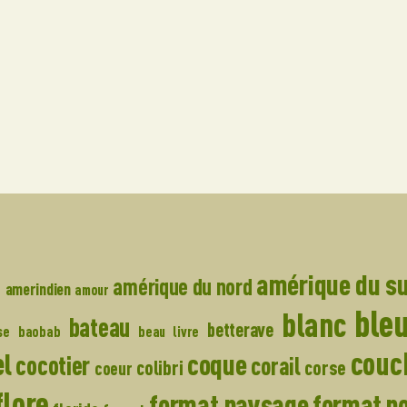
amérique du s
e
amérique du nord
amerindien
amour
ble
blanc
bateau
betterave
se
baobab
beau livre
couch
el
coque
cocotier
corail
colibri
corse
coeur
flore
format paysage
format po