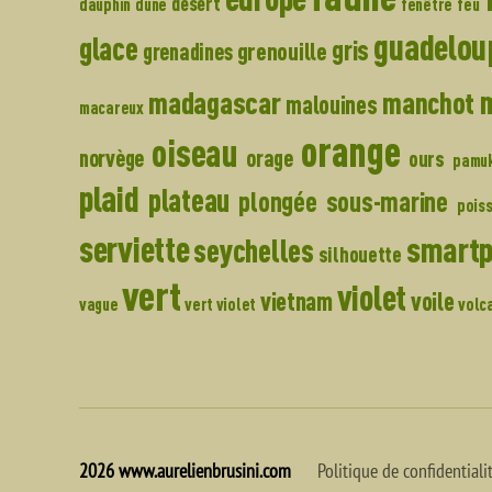
désert
dauphin
dune
fenêtre
feu
guadelou
glace
gris
grenouille
grenadines
madagascar
manchot
malouines
macareux
orange
oiseau
norvège
orage
ours
pamu
plaid
plateau
plongée sous-marine
pois
serviette
smart
seychelles
silhouette
vert
violet
vietnam
voile
vague
vert violet
volc
2026
www.aurelienbrusini.com
Politique de confidentiali