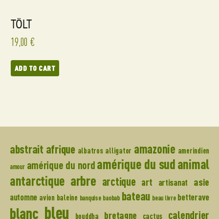
TÖLT
19,00
€
ADD TO CART
amazonie
abstrait
afrique
albatros
alligator
amerindien
amérique du sud
animal
amérique du nord
amour
arbre
antarctique
arctique
art
asie
artisanat
bateau
automne
betterave
avion
baleine
banquise
baobab
beau livre
bleu
blanc
calendrier
bretagne
bouddha
cactus