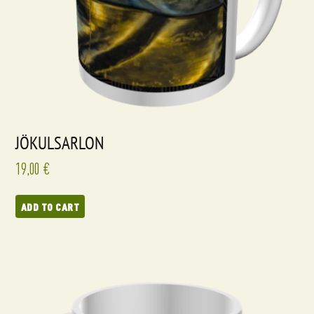
JÖKULSARLON
19,00
€
ADD TO CART