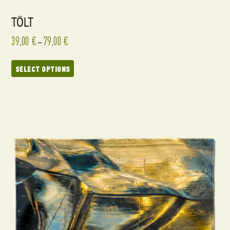
TÖLT
39,00
€
79,00
€
–
SELECT OPTIONS