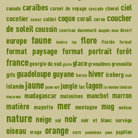
caraïbes
ciel
canada
carnet de voyage
cheval
cascade
coucher
coque
cocotier
corail
colibri
corse
coeur
de soleil
coussin
danemark
cousteau
désert
dauphin
dune
faune
flore
europe
floride
format
fenêtre
feu
format paysage
format portrait
forêt
france
glace
georgie du sud
grenadines
grenouille
girafe
hiver
guadeloupe
guyane
gris
iceberg
heron
inuit
jaune
lagon
jungle
islande
lac
jaune noir
la réunion
libellule
madagascar
marron
manchot
malouines
macareux
mer
mug
matière
mayotte
montagne
méduse
nature
noir
neige
noir et blanc
norvège
nid
orange
oiseau
orage
papillon
ours
pamukkale
paon