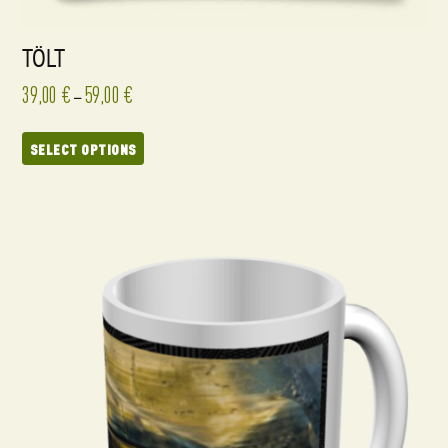
TÖLT
39,00
€
59,00
€
–
SELECT OPTIONS