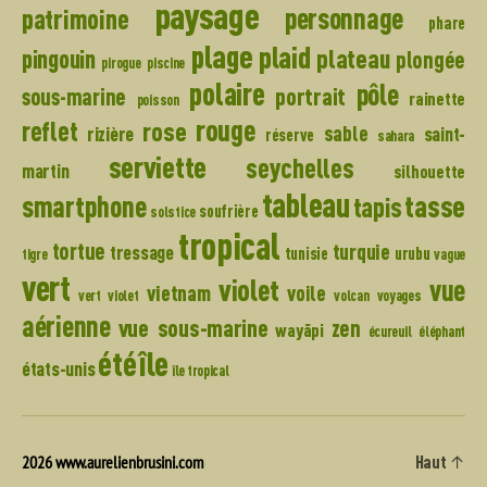
paysage
personnage
patrimoine
phare
plage
plaid
plateau
pingouin
plongée
pirogue
piscine
polaire
pôle
portrait
sous-marine
rainette
poisson
rouge
reflet
rose
sable
rizière
saint-
réserve
sahara
serviette
seychelles
martin
silhouette
tableau
tasse
smartphone
tapis
soufrière
solstice
tropical
tortue
turquie
tressage
tunisie
urubu
tigre
vague
vert
violet
vue
vietnam
voile
vert violet
volcan
voyages
aérienne
vue sous-marine
zen
wayãpi
écureuil
éléphant
île
été
états-unis
île tropical
2026
www.aurelienbrusini.com
Haut
↑