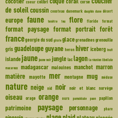
coucher
coque
cocotier
corail
colibri
corse
coeur
de soleil
coussin
danemark
cousteau
désert
dauphin
dune
faune
flore
europe
floride
format
fenêtre
feu
format paysage
format portrait
forêt
france
glace
georgie du sud
grenadines
grenouille
girafe
hiver
guadeloupe
guyane
gris
iceberg
heron
inuit
jaune
lagon
jungle
islande
lac
jaune noir
la réunion
libellule
madagascar
marron
manchot
malouines
macareux
mer
mug
matière
mayotte
montagne
méduse
nature
noir
neige
noir et blanc
norvège
nid
orange
oiseau
orage
papillon
ours
pamukkale
paon
paysage
personnage
patrimoine
phare
plage
plaid
plateau
pingouin
plongée