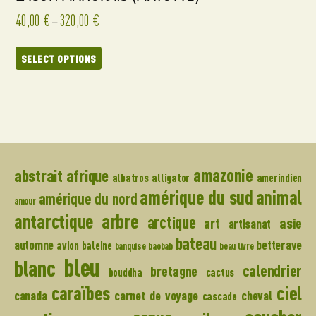
40,00
€
320,00
€
–
SELECT OPTIONS
amazonie
abstrait
afrique
albatros
alligator
amerindien
amérique du sud
animal
amérique du nord
amour
arbre
antarctique
arctique
art
asie
artisanat
bateau
automne
betterave
avion
baleine
banquise
baobab
beau livre
bleu
blanc
calendrier
bretagne
bouddha
cactus
caraïbes
ciel
canada
carnet de voyage
cheval
cascade