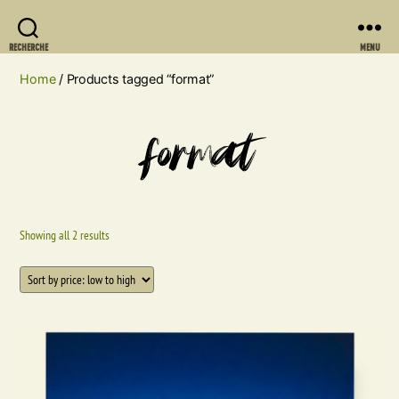
RECHERCHE
MENU
Home
/ Products tagged “format”
format
Showing all 2 results