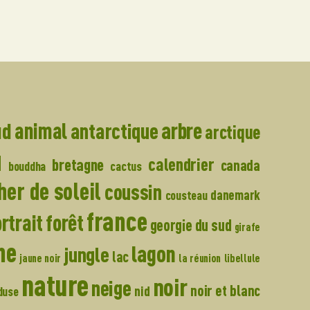
arbre
ud
animal
antarctique
arctique
u
calendrier
bretagne
canada
bouddha
cactus
er de soleil
coussin
danemark
cousteau
france
forêt
rtrait
georgie du sud
girafe
ne
lagon
jungle
lac
jaune noir
la réunion
libellule
nature
noir
neige
noir et blanc
nid
duse