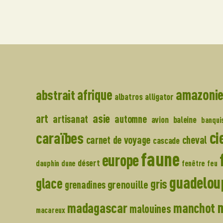
amazoni
abstrait
afrique
albatros
alligator
asie
art
artisanat
automne
avion
baleine
banqui
ci
caraïbes
carnet de voyage
cheval
cascade
faune
europe
désert
dauphin
dune
fenêtre
feu
guadelou
glace
gris
grenouille
grenadines
madagascar
manchot
malouines
macareux