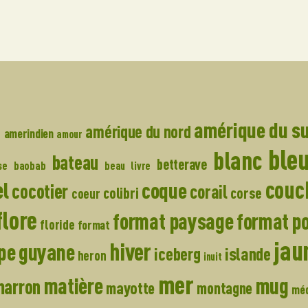
amérique du s
e
amérique du nord
amerindien
amour
ble
blanc
bateau
betterave
se
baobab
beau livre
couch
el
coque
cocotier
corail
colibri
corse
coeur
flore
format paysage
format po
floride
format
jau
hiver
pe
guyane
islande
iceberg
heron
inuit
mer
matière
mug
marron
mayotte
montagne
mé