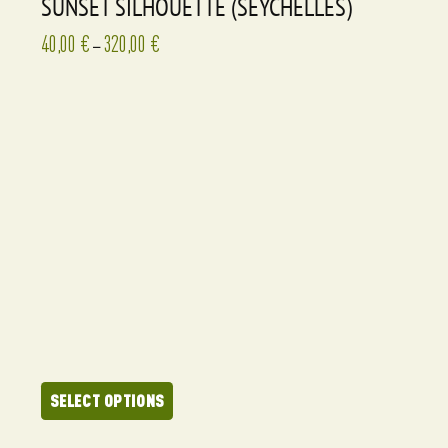
SUNSET SILHOUETTE (SEYCHELLES)
40,00
€
320,00
€
–
SELECT OPTIONS