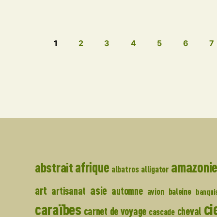
1
2
3
4
5
6
7
amazoni
abstrait
afrique
albatros
alligator
asie
art
artisanat
automne
avion
baleine
banqui
ci
caraïbes
carnet de voyage
cheval
cascade