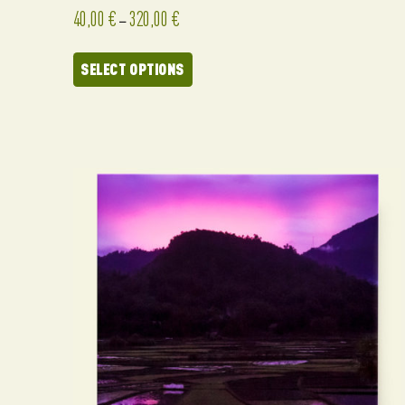
40,00
€
320,00
€
–
SELECT OPTIONS