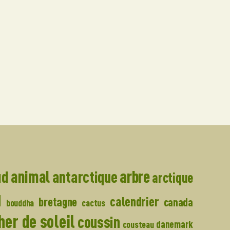
arbre
ud
animal
antarctique
arctique
u
calendrier
bretagne
canada
bouddha
cactus
er de soleil
coussin
danemark
cousteau