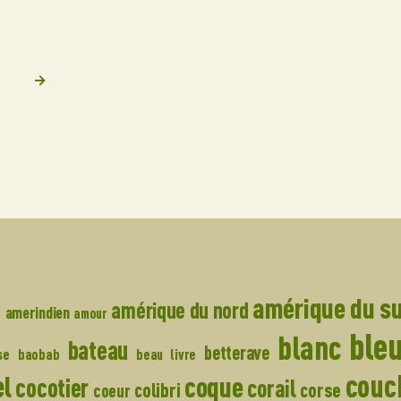
→
amérique du s
e
amérique du nord
amerindien
amour
ble
blanc
bateau
betterave
se
baobab
beau livre
couch
el
coque
cocotier
corail
colibri
corse
coeur