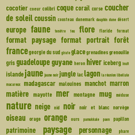
coucher
coque
cocotier
corail
colibri
corse
coeur
de soleil
coussin
danemark
cousteau
désert
dauphin
dune
faune
flore
europe
floride
format
fenêtre
feu
format paysage
format portrait
forêt
france
glace
georgie du sud
grenadines
grenouille
girafe
hiver
guadeloupe
guyane
gris
iceberg
heron
inuit
jaune
lagon
jungle
islande
lac
jaune noir
la réunion
libellule
madagascar
marron
manchot
malouines
macareux
mer
mug
matière
mayotte
montagne
méduse
nature
noir
neige
noir et blanc
norvège
nid
orange
oiseau
orage
papillon
ours
pamukkale
paon
paysage
personnage
patrimoine
phare