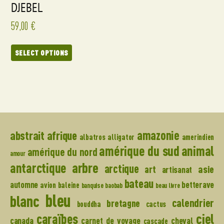
DJEBEL
59,00
€
SELECT OPTIONS
amazonie
abstrait
afrique
albatros
alligator
amerindien
amérique du sud
animal
amérique du nord
amour
arbre
antarctique
arctique
art
asie
artisanat
bateau
automne
betterave
avion
baleine
banquise
baobab
beau livre
bleu
blanc
calendrier
bretagne
bouddha
cactus
caraïbes
ciel
canada
carnet de voyage
cheval
cascade