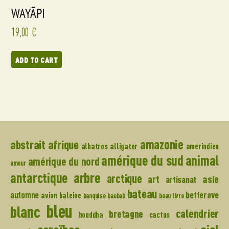
WAYÃPI
19,00
€
ADD TO CART
amazonie
abstrait
afrique
albatros
alligator
amerindien
amérique du sud
animal
amérique du nord
amour
arbre
antarctique
arctique
art
asie
artisanat
bateau
automne
betterave
avion
baleine
banquise
baobab
beau livre
bleu
blanc
calendrier
bretagne
bouddha
cactus