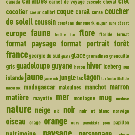
caraïbes
ciel
canada
carnet de voyage
cheval
cascade
coucher
coque
cocotier
corail
colibri
corse
coeur
de soleil
coussin
danemark
cousteau
désert
dauphin
dune
faune
flore
europe
floride
format
fenêtre
feu
format paysage
format portrait
forêt
france
glace
georgie du sud
grenadines
grenouille
girafe
hiver
guadeloupe
guyane
gris
iceberg
heron
inuit
jaune
lagon
jungle
islande
lac
jaune noir
la réunion
libellule
madagascar
marron
manchot
malouines
macareux
mer
mug
matière
mayotte
montagne
méduse
nature
noir
neige
noir et blanc
norvège
nid
orange
oiseau
orage
papillon
ours
pamukkale
paon
paysage
personnage
patrimoine
phare