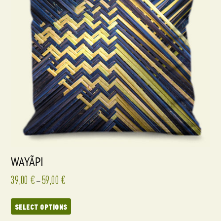
WAYÃPI
39,00
€
59,00
€
–
SELECT OPTIONS