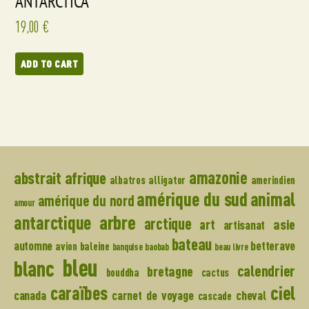
ANTARCTICA
19,00
€
ADD TO CART
amazonie
abstrait
afrique
albatros
alligator
amerindien
amérique du sud
animal
amérique du nord
amour
arbre
antarctique
arctique
art
asie
artisanat
bateau
automne
betterave
avion
baleine
banquise
baobab
beau livre
bleu
blanc
calendrier
bretagne
bouddha
cactus
caraïbes
ciel
canada
carnet de voyage
cheval
cascade