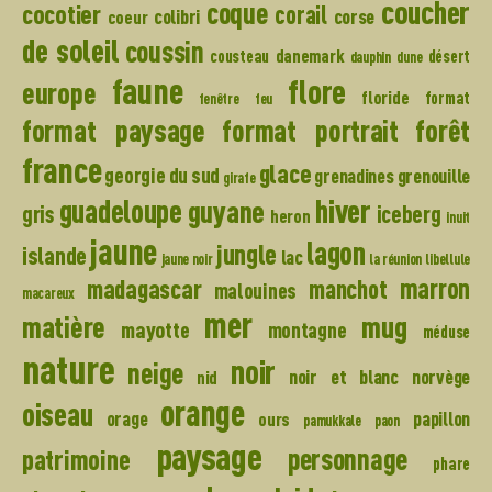
coucher
coque
cocotier
corail
colibri
corse
coeur
de soleil
coussin
danemark
cousteau
désert
dauphin
dune
faune
flore
europe
floride
format
fenêtre
feu
format paysage
format portrait
forêt
france
glace
georgie du sud
grenadines
grenouille
girafe
hiver
guadeloupe
guyane
gris
iceberg
heron
inuit
jaune
lagon
jungle
islande
lac
jaune noir
la réunion
libellule
madagascar
marron
manchot
malouines
macareux
mer
mug
matière
mayotte
montagne
méduse
nature
noir
neige
noir et blanc
norvège
nid
orange
oiseau
orage
papillon
ours
pamukkale
paon
paysage
personnage
patrimoine
phare