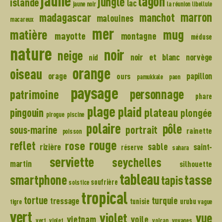
jaune
lagon
jungle
islande
lac
jaune noir
la réunion
libellule
madagascar
marron
manchot
malouines
macareux
mer
mug
matière
mayotte
montagne
méduse
nature
noir
neige
noir et blanc
norvège
nid
orange
oiseau
orage
papillon
ours
pamukkale
paon
paysage
personnage
patrimoine
phare
plage
plaid
plateau
pingouin
plongée
pirogue
piscine
polaire
pôle
portrait
sous-marine
rainette
poisson
rouge
reflet
rose
sable
rizière
saint-
réserve
sahara
serviette
seychelles
martin
silhouette
tableau
tasse
smartphone
tapis
soufrière
solstice
tropical
tortue
turquie
tressage
tunisie
urubu
tigre
vague
vert
violet
vue
vietnam
voile
vert violet
volcan
voyages