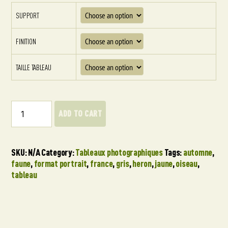
SUPPORT
FINITION
TAILLE TABLEAU
Héron
ADD TO CART
cendré
(Isère,
France)
quantity
SKU:
N/A
Category:
Tableaux photographiques
Tags:
automne
,
faune
,
format portrait
,
france
,
gris
,
heron
,
jaune
,
oiseau
,
tableau