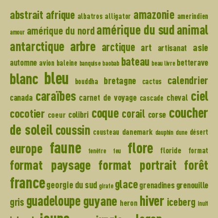
amazonie
abstrait
afrique
albatros
alligator
amerindien
amérique du sud
animal
amérique du nord
amour
arbre
antarctique
arctique
art
asie
artisanat
bateau
automne
betterave
avion
baleine
banquise
baobab
beau livre
bleu
blanc
calendrier
bretagne
bouddha
cactus
caraïbes
ciel
canada
carnet de voyage
cheval
cascade
coucher
coque
cocotier
corail
colibri
corse
coeur
de soleil
coussin
danemark
cousteau
désert
dauphin
dune
faune
flore
europe
floride
format
fenêtre
feu
format paysage
format portrait
forêt
france
glace
georgie du sud
grenadines
grenouille
girafe
hiver
guadeloupe
guyane
gris
iceberg
heron
inuit